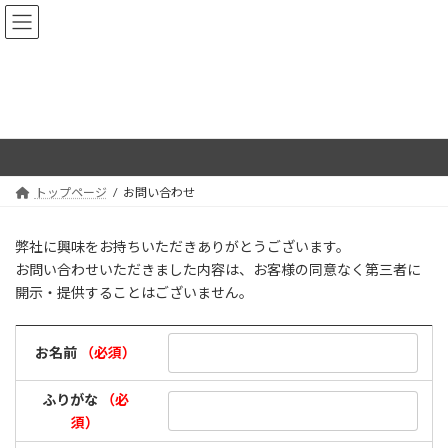
コ
ナ
ン
ビ
テ
ゲ
ン
ー
ツ
シ
へ
ョ
お問い合わせ
ス
ン
キ
に
ッ
移
プ
動
トップページ
お問い合わせ
弊社に興味をお持ちいただきありがとうございます。
お問い合わせいただきました内容は、お客様の同意なく第三者に
開示・提供することはございません。
お名前
（必須）
ふりがな
（必
須）